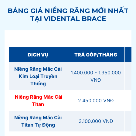
BẢNG GIÁ NIỀNG RĂNG MỚI NHẤT
TẠI VIDENTAL BRACE
DỊCH VỤ
TRẢ GÓP/THÁNG
G
Niềng Răng Mắc Cài
1.400.000 - 1.950.000
Kim Loại Truyền
VNĐ
2
Thống
Niềng Răng Mắc Cài
2.450.000 VNĐ
Titan
Niềng Răng Mắc Cài
3.100.000 VNĐ
3
Titan Tự Động