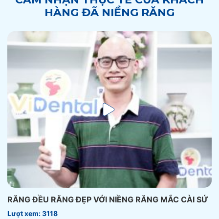
HÀNG ĐÃ NIỀNG RĂNG
RĂNG ĐỀU RĂNG ĐẸP VỚI NIỀNG RĂNG MẮC CÀI SỨ
Lượt xem: 3118