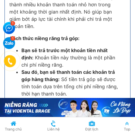
thành nhiều khoản thanh toán nhỏ hơn trong
một khoảng thời gian nhất định. Nó giúp bạn
giảm bớt áp lực tài chính khi phải chi trả một
khoản tiền.
Cách thức niềng răng trả góp:
Bạn sẽ trả trước một khoản tiền nhất
định:
Khoản tiền này thường là một phần
chi phí niềng răng.
Sau đó, bạn sẽ thanh toán các khoản trả
góp hàng tháng:
Số tiền trả góp sẽ được
tính toán dựa trên tổng chi phí niềng răng,
thời hạn thanh toán.
Bạn có thể lựa chọn hình thức trả góp:
Có
nhiều hình thức trả góp khác nhau, bao
gồm trả góp qua thẻ tín dụng, trả góp qua
công ty tài chính hoặc trả góp trực tiếp
Trang chủ
Liên hệ
Đặt lịch
Top
với phòng khám nha khoa.