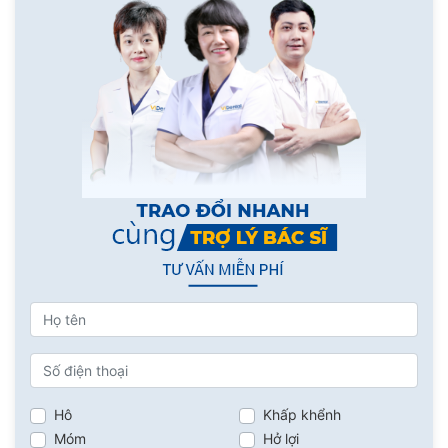
Hô
Khấp khểnh
Móm
Hở lợi