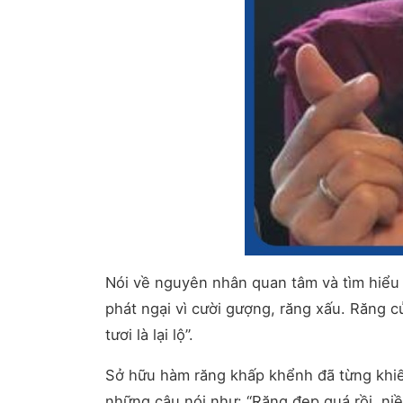
Nói về nguyên nhân quan tâm và tìm hiểu 
phát ngại vì cười gượng, răng xấu. Răng 
tươi là lại lộ”.
Sở hữu hàm răng khấp khểnh đã từng khiến 
những câu nói như: “Răng đẹp quá rồi, niề