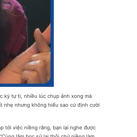
 kỳ tự ti, nhiều lúc chụp ảnh xong mà
rất nhẹ nhưng không hiểu sao cứ định cười
 tới việc niềng răng, bạn lại nghe được
“Cùng lắm bọc sứ lại thôi chứ niềng làm