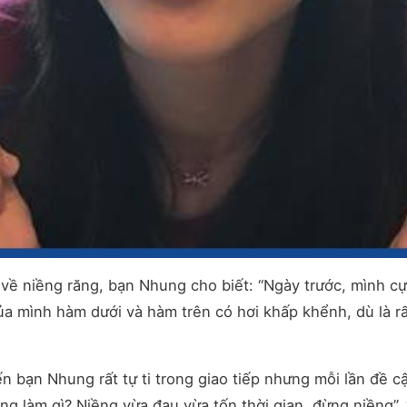
về niềng răng, bạn Nhung cho biết: “Ngày trước, mình cực
của mình hàm dưới và hàm trên có hơi khấp khểnh, dù là 
bạn Nhung rất tự ti trong giao tiếp nhưng mỗi lần đề cập
ng làm gì? Niềng vừa đau vừa tốn thời gian, đừng niềng”, 