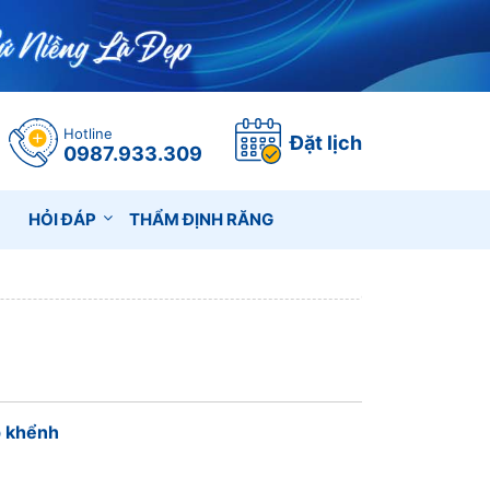
Hotline
Đặt lịch
0987.933.309
HỎI ĐÁP
THẨM ĐỊNH RĂNG
p khểnh