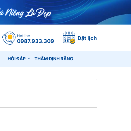
Hotline
Đặt lịch
0987.933.309
HỎI ĐÁP
THẨM ĐỊNH RĂNG