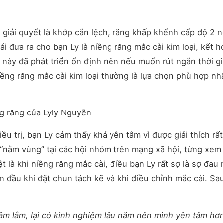
 giải quyết là khớp cắn lệch, răng khấp khểnh cấp độ 2 n
i đưa ra cho bạn Ly là niềng răng mắc cài kim loại, kết h
 này đã phát triển ổn định nên nếu muốn rút ngắn thời g
iềng răng mắc cài kim loại thường là lựa chọn phù hợp n
ều trị, bạn Ly cảm thấy khá yên tâm vì được giải thích rấ
 “nằm vùng” tại các hội nhóm trên mạng xã hội, từng xem
t là khi niềng răng mắc cài, điều bạn Ly rất sợ là sợ đau r
an đầu khi đặt chun tách kẽ và khi điều chỉnh mắc cài. S
 tâm lắm, lại có kinh nghiệm lâu năm nên mình yên tâm hơ