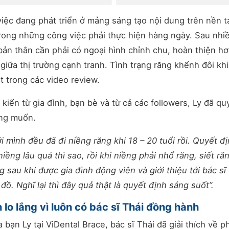
iệc đang phát triển ở mảng sáng tạo nội dung trên nền t
 trong những công việc phải thực hiện hàng ngày. Sau nhi
bản thân cần phải có ngoại hình chỉnh chu, hoàn thiện hơ
giữa thị trường cạnh tranh. Tình trạng răng khểnh đôi khi
t trong các video review.
kiến từ gia đình, bạn bè và từ cả các followers, Ly đã qu
ong muốn.
i mình đều đã đi niềng răng khi 18 – 20 tuổi rồi. Quyết đị
ềng lâu quá thì sao, rồi khi niềng phải nhổ răng, siết ră
 sau khi được gia đình động viên và giới thiệu tới bác sĩ
ồ. Nghĩ lại thì đây quả thật là quyết định sáng suốt”.
lo lắng vì luôn có bác sĩ Thái đồng hành
 bạn Ly tại ViDental Brace, bác sĩ Thái đã giải thích về