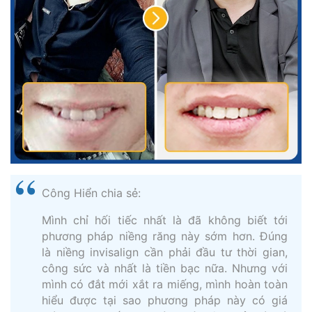
Công Hiển chia sẻ:
Mình chỉ hối tiếc nhất là đã không biết tới
phương pháp niềng răng này sớm hơn. Đúng
là niềng invisalign cần phải đầu tư thời gian,
công sức và nhất là tiền bạc nữa. Nhưng với
mình có đắt mới xắt ra miếng, mình hoàn toàn
hiểu được tại sao phương pháp này có giá