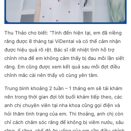
Thu Thảo cho biết: “Tính đến hiện tại, em đã niềng
răng được 8 tháng tại ViDental và có thể cảm nhận
được hiệu quả rõ rệt. Bác sĩ rất nhiệt tình hỗ trợ
chỉnh nha để em không cảm thấy bị đau mỗi lần siết
răng. Em cũng được xem kết quả sau mỗi đợt điều
chỉnh mắc cài nên thấy vô cùng yên tâm.
Trung bình khoảng 2 tuần – 1 tháng em sẽ tái khám
nên trong thời gian đợi tới buổi khám tiếp theo, các
anh chị chuyên viên tại nha khoa cũng gọi điện và
hỏi thăm tình trạng của em. Thi thoảng, anh chị còn
chỉ cách chăm sóc răng để không bị viêm nướu, sâu
răng, ố răng, chế độ ăn uống của em cần điều chỉnh