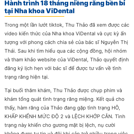
Hành trình 18 tháng niềng răng bền bỉ
tại Nha khoa ViDental
Trong một lần lướt tiktok, Thu Thảo đã xem được các
video kiến thức của Nha khoa ViDental và cực kỳ ấn
tượng với phong cách chia sẻ của bác sĩ Nguyễn Thị
Thái. Sau khi tìm hiểu qua các cộng đồng, hội nhóm
và tham khảo website của ViDental, Thảo quyết định
đăng ký lịch hẹn với bác sĩ để được tư vấn về tình
trạng răng hiện tại.
Tại buổi thăm khám, Thu Thảo được chụp phim và
khám tổng quát tình trạng răng miệng. Kết quả cho
thấy, hàm răng của Thảo đang gặp tình trạng HÔ,
KHẤP KHỂNH MỨC ĐỘ 2 và LỆCH KHỚP CẮN. Tình
trạng này khiến cho gương mặt bị lệch, nụ cười
không được tự tin và đôi khi cản trở nhiều trong việc