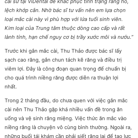
cài sứ tại ViDental để khắc phục tình trạng răng hô,
lệch khớp cắn. Nhờ bác sĩ tư vấn nên em lựa chọn
loại mắc cài này vì phù hợp với lứa tuổi sinh viên.
Kim loại của Trung tâm thuộc dòng cao cấp và rất
lành tính, hạn chế nguy cơ bị trầy xước môi và nướu.”
Trước khi gắn mắc cài, Thu Thảo được bác sĩ lấy
sạch cao răng, gắn chun tách kẽ răng và điều trị
viêm lợi. Đây là công đoạn quan trọng để chuẩn bị
cho quá trình niềng răng được diễn ra thuận lợi
nhất.
Trong 2 tháng đầu, do chưa quen với việc gắn mắc
cài nên Thu Thảo gặp khá nhiều vấn đề trong ăn
uống và vệ sinh răng miệng. Việc thức ăn mắc vào
niềng răng là chuyện vô cùng bình thường. Ngoài ra,
những buổi tái khám cần phải siết răng lại để tạo lực