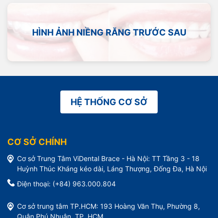
HÌNH ẢNH NIỀNG RĂNG TRƯỚC SAU
HỆ THỐNG CƠ SỞ
CƠ SỞ CHÍNH
Cơ sở Trung Tâm ViDental Brace - Hà Nội: TT Tầng 3 - 18
Huỳnh Thúc Kháng kéo dài, Láng Thượng, Đống Đa, Hà Nội
Điện thoại: (+84) 963.000.804
Cơ sở trung tâm TP.HCM: 193 Hoàng Văn Thụ, Phường 8,
Quận Phú Nhuận, TP. HCM