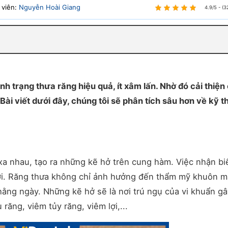
 viên:
Nguyễn Hoài Giang
4.9/5 - (3
nh trạng thưa răng hiệu quả, ít xâm lấn. Nhờ đó cải thiệ
ài viết dưới đây, chúng tôi sẽ phân tích sâu hơn về kỹ t
xa nhau, tạo ra những kẽ hở trên cung hàm. Việc nhận bi
cười. Răng thưa không chỉ ảnh hưởng đến thẩm mỹ khuôn 
ằng ngày. Những kẽ hở sẽ là nơi trú ngụ của vi khuẩn gâ
răng, viêm tủy răng, viêm lợi,...