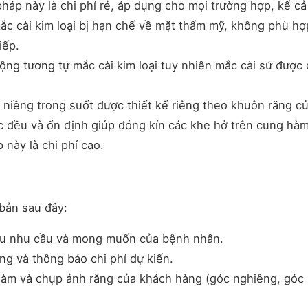
áp này là chi phí rẻ, áp dụng cho mọi trường hợp, kể cả
c cài kim loại bị hạn chế về mặt thẩm mỹ, không phù hợ
iếp.
ng tương tự mắc cài kim loại tuy nhiên mắc cài sứ được
 niềng trong suốt được thiết kế riêng theo khuôn răng c
c đều và ổn định giúp đóng kín các khe hở trên cung hàm
này là chi phí cao.
bản sau đây:
ểu nhu cầu và mong muốn của bệnh nhân.
ng và thông báo chi phí dự kiến.
hàm và chụp ảnh răng của khách hàng (góc nghiêng, góc