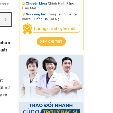
Chuyên khoa
Chỉnh Hình Răng
2 votes)
Hàm Mặt
Nơi công tác
Trung Tâm ViDental
Brace - Đống Đa, Hà Nội
XEM CHI TIẾT
n chức
huật
ết
mặt mà
y ra