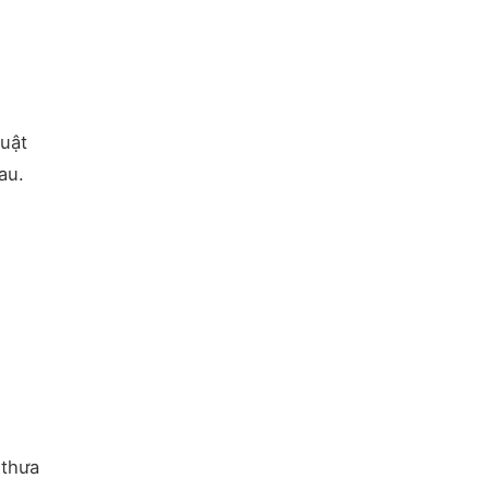
huật
au.
 thưa