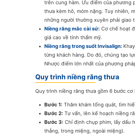
trên cung hàm. Ưu điểm của phương ph
thưa kèm hô, móm nặng. Tuy nhiên, mắ
những người thường xuyên phải giao t
Niềng răng mắc cài sứ
:
Cơ chế hoạt độ
giá cao về tính thẩm mỹ.
Niềng răng trong suốt Invisalign
:
Khay
từng khách hàng. Do đó, chúng tạo lự
Nhược điểm lớn nhất của phương pháp 
Quy trình niềng răng thưa
Quy trình niềng răng thưa gồm 6 bước cơ 
Bước 1:
Thăm khám tổng quát, tìm hi
Bước 2:
Tư vấn, lên kế hoạch niềng ră
Bước 3:
Chỉ định chụp phim, lấy dấu 
thẳng, trong miệng, ngoài miệng).