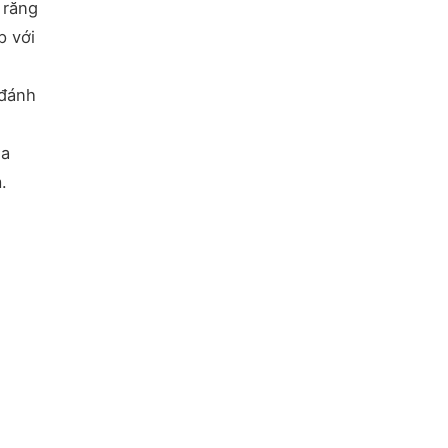
 răng
p với
 đánh
ủa
.