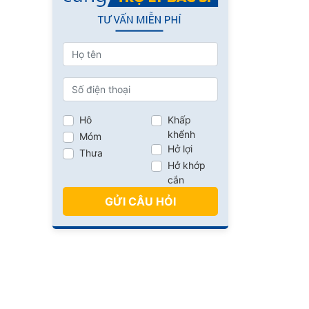
Hô
Khấp
khểnh
Móm
Hở lợi
Thưa
Hở khớp
cắn
GỬI CÂU HỎI