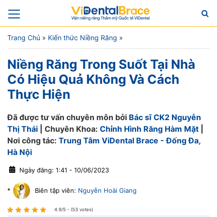
Trang Chủ
»
Kiến thức Niềng Răng
»
Niềng Răng Trong Suốt Tại Nhà
Có Hiệu Quả Không Và Cách
Thực Hiện
Đã được tư vấn chuyên môn bởi
Bác sĩ CK2 Nguyễn
Thị Thái
| Chuyên Khoa:
Chỉnh Hình Răng Hàm Mặt
|
Nơi công tác:
Trung Tâm ViDental Brace - Đống Đa,
Hà Nội
Ngày đăng: 1:41 - 10/06/2023
*
Biên tập viên:
Nguyễn Hoài Giang
4.9/5 - (53 votes)