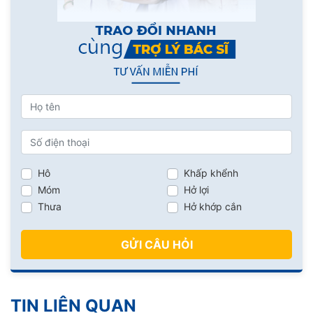
Hô
Khấp khểnh
Móm
Hở lợi
Thưa
Hở khớp cắn
GỬI CÂU HỎI
TIN LIÊN QUAN