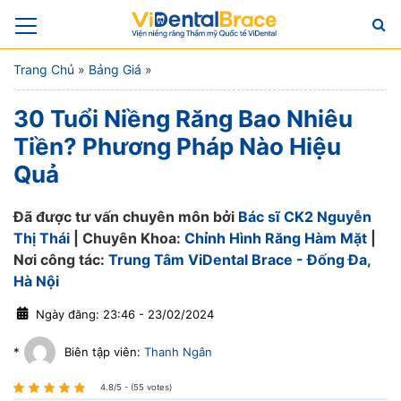
Trang Chủ
»
Bảng Giá
»
30 Tuổi Niềng Răng Bao Nhiêu
Tiền? Phương Pháp Nào Hiệu
Quả
Đã được tư vấn chuyên môn bởi
Bác sĩ CK2 Nguyễn
Thị Thái
| Chuyên Khoa:
Chỉnh Hình Răng Hàm Mặt
|
Nơi công tác:
Trung Tâm ViDental Brace - Đống Đa,
Hà Nội
Ngày đăng: 23:46 - 23/02/2024
*
Biên tập viên:
Thanh Ngân
4.8/5 - (55 votes)