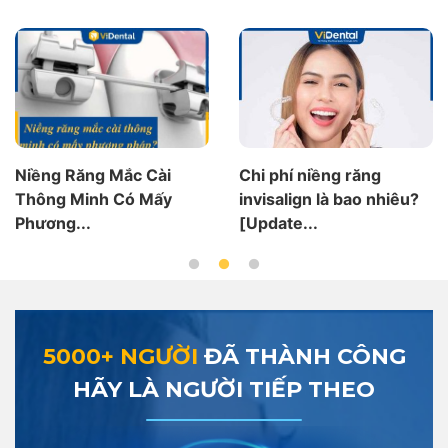
Chi phí niềng răng
Chi Phí Niềng Răng
invisalign là bao nhiêu?
Khểnh Bao Nhiêu Tiền?
[Update...
Bảng...
5000+ NGƯỜI
ĐÃ THÀNH CÔNG
HÃY LÀ NGƯỜI TIẾP THEO