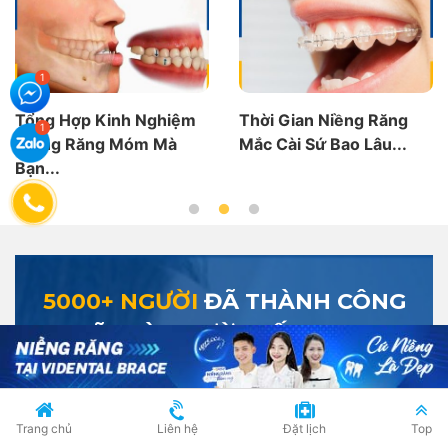
Thời Gian Niềng Răng
Chun Chuỗi Niềng Răng
Mắc Cài Sứ Bao Lâu...
Có Tác Dụng Gì? 4...
5000+ NGƯỜI
ĐÃ THÀNH CÔNG
HÃY LÀ NGƯỜI TIẾP THEO
Trang chủ
Liên hệ
Đặt lịch
Top