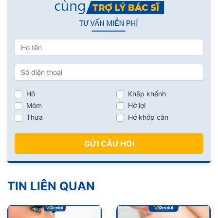
Hô
Khấp khểnh
Móm
Hở lợi
Thưa
Hở khớp cắn
GỬI CÂU HỎI
TIN LIÊN QUAN