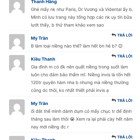
Thanh Hằng
Ghé mấy nk như Paris, Dr Vương và Vidental ấy b.
Mình có lưu trang này tổng hợp các nk uy tín bữa
lướt thấy, b thử tham khảo xem sao
TRẢ LỜI
My Trần
B làm loại niềng nào thế? làm hết bn hẻ b? 😊
TRẢ LỜI
Kiều Thanh
Gia đình m có đk nên quất niềng trong suốt làm
luôn cho đảm bảo thẩm mĩ. Niềng invis là tốn hết
120tr quyên hàm nha b nhưng mà niềng thường
cũng dc thôi, ko nhất thiết phải invis ạ
TRẢ LỜI
My Trần
ối đắt thế mình dành dụm có mấy chục tr để định
tháng sau làm thôi 😭 Xem ra lại phải cày hết năm
nay mới niềng đc r
TRẢ LỜI
Kiều Thanh