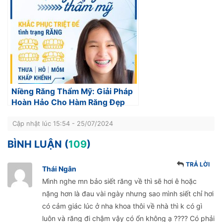
Niềng Răng Thẩm Mỹ: Giải Pháp
Hoàn Hảo Cho Hàm Răng Đẹp
Cập nhật lúc 15:54 - 25/07/2024
BÌNH LUẬN (
109
)
TRẢ LỜI
Thái Ngân
Mình nghe mn bảo siết răng về thì sẽ hơi ê hoặc
nặng hơn là đau vài ngày nhưng sao mình siết chỉ hơi
có cảm giác lúc ở nha khoa thôi về nhà thì k có gì
luôn và răng đi chậm vậy có ổn không ạ ???? Có phải