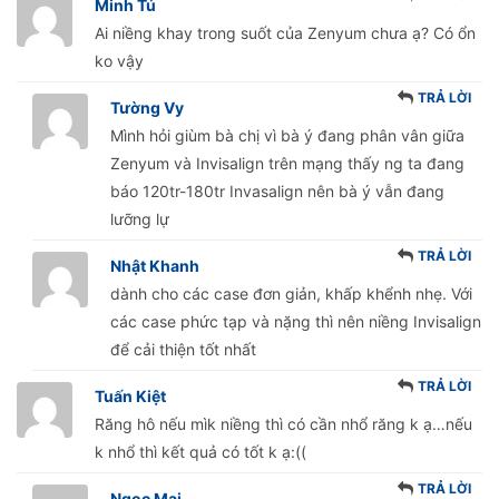
Minh Tú
Ai niềng khay trong suốt của Zenyum chưa ạ? Có ổn
ko vậy
TRẢ LỜI
Tường Vy
Mình hỏi giùm bà chị vì bà ý đang phân vân giữa
Zenyum và Invisalign trên mạng thấy ng ta đang
báo 120tr-180tr Invasalign nên bà ý vẫn đang
lưỡng lự
TRẢ LỜI
Nhật Khanh
dành cho các case đơn giản, khấp khểnh nhẹ. Với
các case phức tạp và nặng thì nên niềng Invisalign
để cải thiện tốt nhất
TRẢ LỜI
Tuấn Kiệt
Răng hô nếu mìk niềng thì có cần nhổ răng k ạ…nếu
k nhổ thì kết quả có tốt k ạ:((
TRẢ LỜI
Ngọc Mai