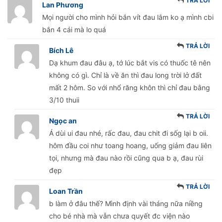
TRẢ LỜI
Lan Phương
Mọi người cho mình hỏi bắn vít đau lắm ko ạ mình cbi
bắn 4 cái mà lo quá
TRẢ LỜI
Bích Lê
Dạ khum đau đâu ạ, tớ lúc bắt vis có thuốc tê nên
không có gì. Chỉ là về ăn thì đau long trời lở đất
mất 2 hôm. So với nhổ răng khôn thì chỉ đau bằng
3/10 thuii
TRẢ LỜI
Ngọc an
Á dùi ui đau nhé, rấc đau, đau chit đi sốg lại b oii.
hôm đầu coi như toang hoang, uống giảm đau liên
tọi, nhưng mà đau nào rồi cũng qua b ạ, đau rùi
đẹp
TRẢ LỜI
Loan Trần
b làm ở đâu thế? Mình định vài tháng nữa niềng
cho bé nhà mà vẫn chưa quyết đc viện nào