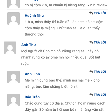
có bị cộm k b, m chuẩn bị niềng răng, xin b review
TRẢ LỜI
Huỳnh Như
k b ạ, mình thấy thì tuần đầu ăn cơm có hơi cộm
cộm thấy lạ miệng. Chứ tuần sau là quen thấy
thường thôi
TRẢ LỜI
Anh Thư
Mọi người ơi! Cho mh hỏi niềng răng sau này có
nhanh rụng ko ạ? bme mh nói nhiều quá. Sốt hết
ruột.
TRẢ LỜI
Ánh Linh
Mẹ mình cũng bảo thế, mình nói mãi mẹ k cho
niềng, bực lắm chẳng biết nói ntn
TRẢ LỜI
Bảo Trân
Chắc cũng tùy cơ địa ạ. Chứ chị họ m niềng cách
đây gần 30 năm từ hồi còn bé r mà răng vẫn rất