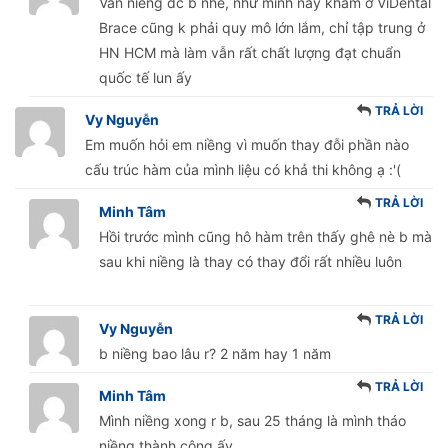
Vẫn niềng đc b nhé, như mình này khám ở ViDental
Brace cũng k phải quy mô lớn lắm, chỉ tập trung ở
HN HCM mà làm vẫn rất chất lượng đạt chuẩn
quốc tế lun ấy
TRẢ LỜI
Vy Nguyễn
Em muốn hỏi em niềng vì muốn thay đỗi phần nào
cấu trúc hàm của mình liệu có khả thi không ạ :'(
TRẢ LỜI
Minh Tâm
Hồi trước mình cũng hô hàm trên thấy ghê nè b mà
sau khi niềng là thay có thay đổi rất nhiều luôn
TRẢ LỜI
Vy Nguyễn
b niềng bao lâu r? 2 năm hay 1 năm
TRẢ LỜI
Minh Tâm
Mình niềng xong r b, sau 25 tháng là mình tháo
niềng thành công ấy