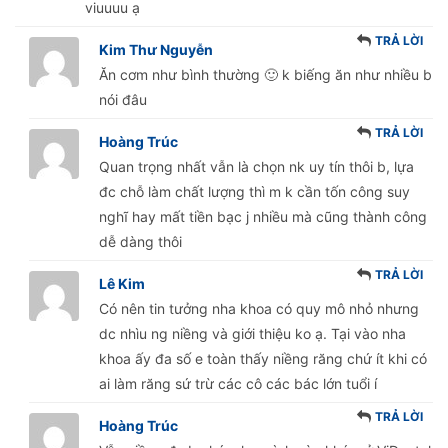
viuuuu ạ
TRẢ LỜI
Kim Thư Nguyễn
Ăn cơm như bình thường 🙂 k biếng ăn như nhiều b
nói đâu
TRẢ LỜI
Hoàng Trúc
Quan trọng nhất vẫn là chọn nk uy tín thôi b, lựa
đc chỗ làm chất lượng thì m k cần tốn công suy
nghĩ hay mất tiền bạc j nhiều mà cũng thành công
dễ dàng thôi
TRẢ LỜI
Lê Kim
Có nên tin tưởng nha khoa có quy mô nhỏ nhưng
dc nhìu ng niềng và giới thiệu ko ạ. Tại vào nha
khoa ấy đa số e toàn thấy niềng răng chứ ít khi có
ai làm răng sứ trừ các cô các bác lớn tuổi í
TRẢ LỜI
Hoàng Trúc