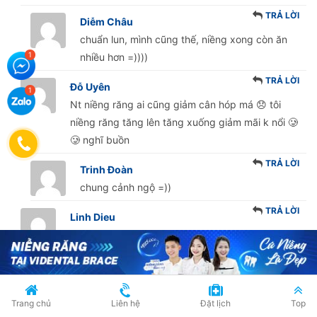
TRẢ LỜI
Diễm Châu
chuẩn lun, mình cũng thế, niềng xong còn ăn
nhiều hơn =))))
TRẢ LỜI
Đỗ Uyên
Nt niềng răng ai cũng giảm cân hóp má 😞 tôi
niềng răng tăng lên tăng xuống giảm mãi k nổi 🥲
🥲 nghĩ buồn
TRẢ LỜI
Trinh Đoàn
chung cảnh ngộ =))
TRẢ LỜI
Linh Dieu
cố gắng lên b , chịu khó nhai nhiều cho đỡ hóp má
. trc mình niềng phải tìm hiểu tham khảo kĩ lắm sau
mới chọn bên ViDental Brace để niềng may mắn là
sau 6 tháng là răng mình cải thiện khá ổn b ạ
Trang chủ
Liên hệ
Đặt lịch
Top
TRẢ LỜI