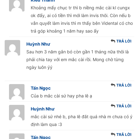
Khoảng mấy chục tr thì b niềng mắc cài kl cungx
ok đấy, ai có tiền thì mới làm invis thôi. Còn nếu b
vẫn quyết làm invis thì m thấy bên Vidental có cho
trả góp khoảng 1 năm hay sao ấy
TRẢ LỜI
Huỳnh Như
Sau hơn 3 năm gắn bó còn gần 1 tháng nữa thôi là
phải chia tay với em mắc cài rồi. Mong chờ từng
ngày luôn ýý
TRẢ LỜI
Tấn Ngọc
Của b mắc cài sứ hay pha lê ạ
TRẢ LỜI
Huỳnh Như
mắc cài sứ nhé b, pha lê đắt quá nhà m chưa có ý
định làm qua :3
TRẢ LỜI
Tấn Ngọc