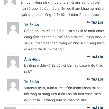
E muốn niềng răng thưa cho e hỏi mn niềng tri phí
ntn và bao lâu đc tháo ạ. Em có tham khảo ng nhà ở
quê e họ bảo niềng từ 5-10tr, 1 năm là tháo được
TRẢ LỜI
Thiên Ân
Niềng đâu ra mà có giá 5-10tr v? Giờ rẻ nhất chắc
cũng tầm 25tr chứ k thể nào dưới đc. Trung bình là
sau 18 tháng sẽ tháo niềng đc nhé. Như răng mình
đi niềng đã đc 12 tháng r
TRẢ LỜI
Ánh Hồng
b niềng ở đâu v? Bs có nói khi nào case b đc tháo
ra k?
TRẢ LỜI
Thiên Ân
Vidental he b, tuần trước mình thăm khám thì bs
nói răng m đang tiến triển khá tốt nên chắc theo
dự định là 10 tháng nữa sẽ tháo đc thôi
TRẢ LỜI