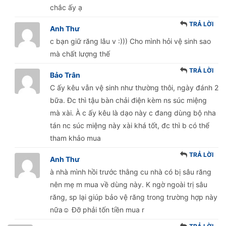
chắc ấy ạ
TRẢ LỜI
Anh Thư
c bạn giữ răng lâu v :))) Cho mình hỏi vệ sinh sao
mà chất lượng thế
TRẢ LỜI
Bảo Trân
C ấy kêu vẫn vệ sinh như thường thôi, ngày đánh 2
bữa. Đc thì tậu bàn chải điện kèm ns súc miệng
mà xài. À c ấy kêu là dạo này c đang dùng bộ nha
tán nc súc miệng này xài khá tốt, đc thì b có thể
tham khảo mua
TRẢ LỜI
Anh Thư
à nhà mình hồi trước thằng cu nhà có bị sâu răng
nên mẹ m mua về dùng này. K ngờ ngoài trị sâu
răng, sp lại giúp bảo vệ răng trong trường hợp này
nữa☺️ Đỡ phải tốn tiền mua r