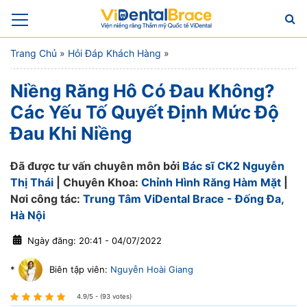
Trang Chủ
»
Hỏi Đáp Khách Hàng
»
Niềng Răng Hô Có Đau Không?
Các Yếu Tố Quyết Định Mức Độ
Đau Khi Niềng
Đã được tư vấn chuyên môn bởi
Bác sĩ CK2 Nguyễn
Thị Thái
| Chuyên Khoa:
Chỉnh Hình Răng Hàm Mặt
|
Nơi công tác:
Trung Tâm ViDental Brace - Đống Đa,
Hà Nội
Ngày đăng: 20:41 - 04/07/2022
*
Biên tập viên:
Nguyễn Hoài Giang
4.9/5 - (93 votes)