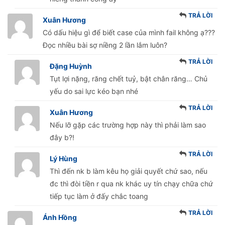
TRẢ LỜI
Xuân Hương
Có dấu hiệu gì để biết case của mình fail không ạ???
Đọc nhiều bài sợ niềng 2 lần lắm luôn?
TRẢ LỜI
Đặng Huỳnh
Tụt lợi nặng, răng chết tuỷ, bật chân răng… Chủ
yếu do sai lực kéo bạn nhé
TRẢ LỜI
Xuân Hương
Nếu lỡ gặp các trường hợp này thì phải làm sao
đây b?!
TRẢ LỜI
Lý Hùng
Thì đến nk b làm kêu họ giải quyết chứ sao, nếu
đc thì đòi tiền r qua nk khác uy tín chạy chữa chứ
tiếp tục làm ở đấy chắc toang
TRẢ LỜI
Ánh Hồng