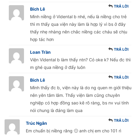
TRẢ LỜI
Bích Lê
Mình niềng ở Vidental b nhé, nếu là niềng cho trẻ
thì m thấy qua viện này làm là hợp lý vì bs ở đây
thấy nhẹ nhàng nên chắc niềng các cháu sẽ chịu
hợp tác hơn
TRẢ LỜI
Loan Trần
Viện Vidental b làm thấy ntn? Có oke k? Nếu đc thì
m ghé qua niềng ở đấy luôn
TRẢ LỜI
Bích Lê
Mình thấy đc b, viện này là do ng quen m giới thiệu
nên yên tâm lắm. Thấy viện làm cũng chuyên
nghiệp có hợp đồng sao kê rõ ràng, bs nv vui tính
nói chung là đáng làm qua
TRẢ LỜI
Trúc Ngân
Em chuẩn bị niềng răng 🙂 anh chị em cho 101 rì