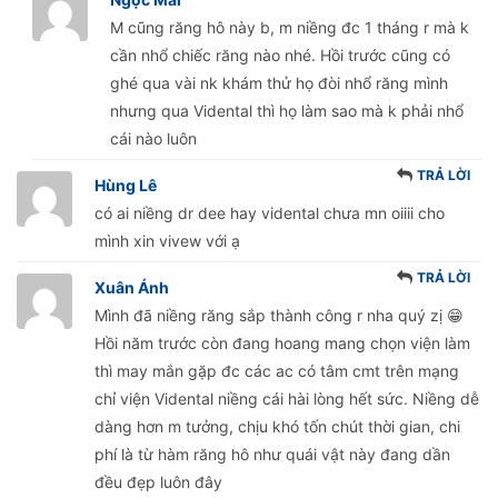
M cũng răng hô này b, m niềng đc 1 tháng r mà k
cần nhổ chiếc răng nào nhé. Hồi trước cũng có
ghé qua vài nk khám thử họ đòi nhổ răng mình
nhưng qua Vidental thì họ làm sao mà k phải nhổ
cái nào luôn
TRẢ LỜI
Hùng Lê
có ai niềng dr dee hay vidental chưa mn oiiii cho
mình xin vivew với ạ
TRẢ LỜI
Xuân Ánh
Mình đã niềng răng sắp thành công r nha quý zị 😁
Hồi năm trước còn đang hoang mang chọn viện làm
thì may mắn gặp đc các ac có tâm cmt trên mạng
chỉ viện Vidental niềng cái hài lòng hết sức. Niềng dễ
dàng hơn m tưởng, chịu khó tốn chút thời gian, chi
phí là từ hàm răng hô như quái vật này đang dần
đều đẹp luôn đây