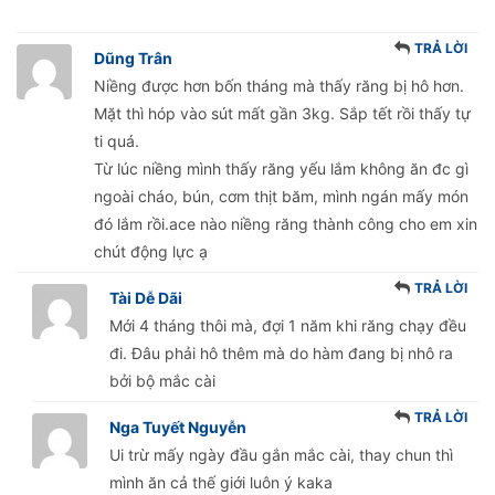
TRẢ LỜI
Dũng Trân
Niềng được hơn bốn tháng mà thấy răng bị hô hơn.
Mặt thì hóp vào sút mất gần 3kg. Sắp tết rồi thấy tự
ti quá.
Từ lúc niềng mình thấy răng yếu lắm không ăn đc gì
ngoài cháo, bún, cơm thịt băm, mình ngán mấy món
đó lắm rồi.ace nào niềng răng thành công cho em xin
chút động lực ạ
TRẢ LỜI
Tài Dễ Dãi
Mới 4 tháng thôi mà, đợi 1 năm khi răng chạy đều
đi. Đâu phải hô thêm mà do hàm đang bị nhô ra
bởi bộ mắc cài
TRẢ LỜI
Nga Tuyết Nguyễn
Ui trừ mấy ngày đầu gắn mắc cài, thay chun thì
mình ăn cả thế giới luôn ý kaka