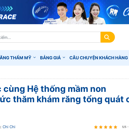
RĂNG THẨM MỸ
BẢNG GIÁ
CÂU CHUYỆN KHÁCH HÀNG
ác cùng Hệ thống mầm non
hức thăm khám răng tổng quát 
:
Chi Chi
5/5 -