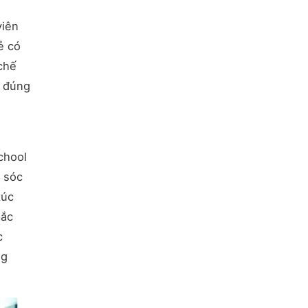
viên
ẻ có
chế
i đúng
chool
m sóc
túc
mắc
c
ng