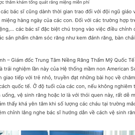
ợc thăm khám tổng quát răng miệng miễn phí
ác bác sĩ cũng dành thời gian trao đổi với đội ngũ giáo 
miệng hàng ngày của các con. Đối với các trường hợp tr
ệng,… các bác sĩ đặc biệt chú trọng vào việc điều chỉnh 
các sản phẩm chăm sóc răng như kem đánh răng, bàn chả
 Anh – Giám đốc Trung Tâm Niềng Răng Thẩm Mỹ Quốc Tế
và trải nghiệm lần này của Hệ thống mầm non American S
 giao tiếp với trẻ nhỏ, truyền đạt những bài học về chă
cách quốc tế. Ở độ tuổi của các con, nếu không nghiêm 
 uống, vệ sinh răng hoặc lơ là với thói quen này, rất dễ 
 cảm thấy khá yên tâm khi số lượng các cháu tại trường mắ
iêm chỉnh lắng nghe bác sĩ hướng dẫn về cách vệ sinh ră