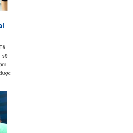
al
 Tế
n sẽ
hăm
 được