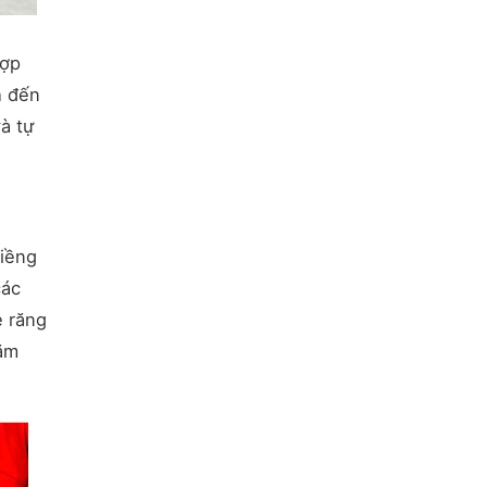
hợp
h đến
à tự
Niềng
các
e răng
hăm