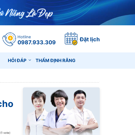
Hotline
Đặt lịch
0987.933.309
HỎI ĐÁP
THẨM ĐỊNH RĂNG
cho
 (1 vote)