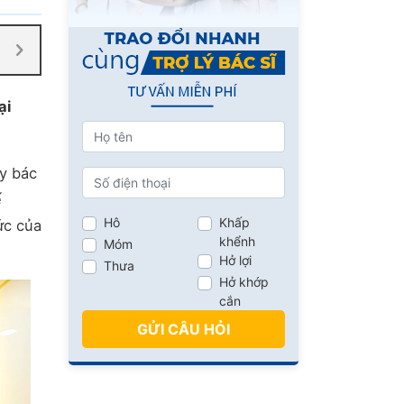
ại
 y bác
ế
Hô
Khấp
ức của
khểnh
Móm
Hở lợi
Thưa
Hở khớp
cắn
GỬI CÂU HỎI