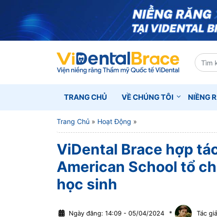
TRANG CHỦ
VỀ CHÚNG TÔI
NIỀNG 
Trang Chủ
»
Hoạt Động
»
ViDental Brace hợp t
American School tổ c
học sinh
Ngày đăng: 14:09 - 05/04/2024
*
Tác giả