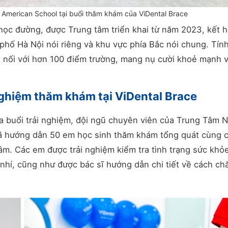
American School tại buổi thăm khám của ViDental Brace
học đường, được Trung tâm triển khai từ năm 2023, kết 
 phố Hà Nội nói riêng và khu vực phía Bắc nói chung. Tín
t nối với hơn 100 điểm trường, mang nụ cười khoẻ mạnh v
ghiệm thăm khám tại ViDental Brace
ủa buổi trải nghiệm, đội ngũ chuyên viên của Trung Tâm 
 hướng dẫn 50 em học sinh thăm khám tổng quát cùng 
 tâm. Các em được trải nghiệm kiểm tra tình trạng sức khỏ
 nhí, cũng như được bác sĩ hướng dẫn chi tiết về cách c