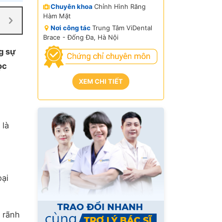
Chuyên khoa
Chỉnh Hình Răng
Hàm Mặt
Nơi công tác
Trung Tâm ViDental
Brace - Đống Đa, Hà Nội
g sự
ọc
XEM CHI TIẾT
 là
oại
 rãnh