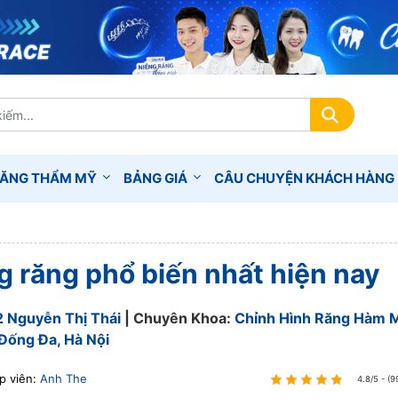
RĂNG THẨM MỸ
BẢNG GIÁ
CÂU CHUYỆN KHÁCH HÀNG
g răng phổ biến nhất hiện nay
2 Nguyễn Thị Thái
| Chuyên Khoa:
Chỉnh Hình Răng Hàm 
Đống Đa, Hà Nội
p viên:
Anh The
4.8/5 - (9