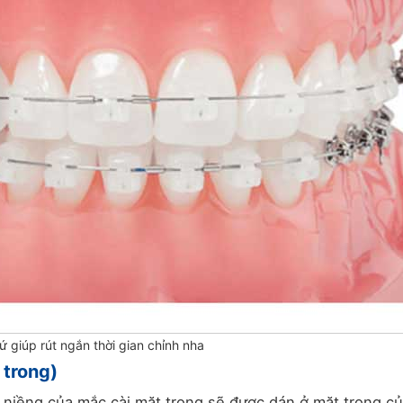
ứ giúp rút ngắn thời gian chỉnh nha
 trong)
niềng của mắc cài mặt trong sẽ được dán ở mặt trong c