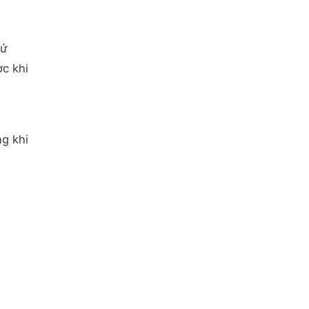
sứ
c khi
ng khi