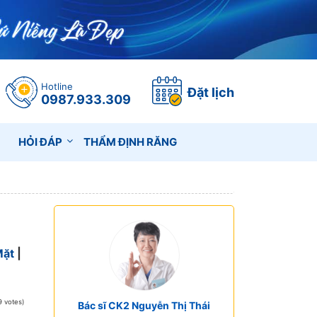
Hotline
Đặt lịch
0987.933.309
HỎI ĐÁP
THẨM ĐỊNH RĂNG
Mặt
|
9 votes)
Bác sĩ CK2 Nguyễn Thị Thái