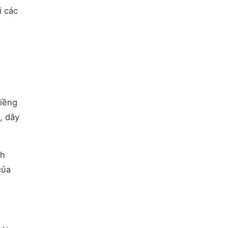
i các
niềng
, dây
nh
của