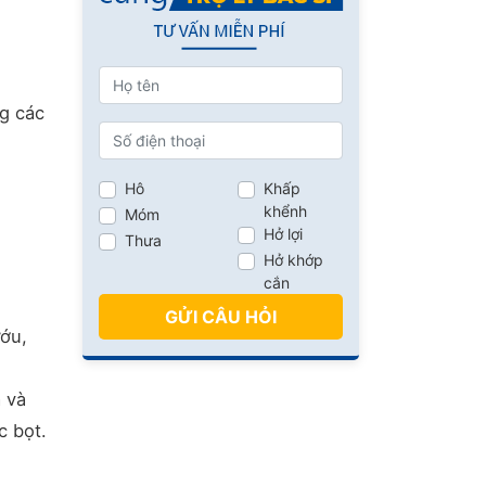
ng các
Hô
Khấp
khểnh
Móm
Hở lợi
Thưa
Hở khớp
cắn
GỬI CÂU HỎI
ướu,
 và
c bọt.