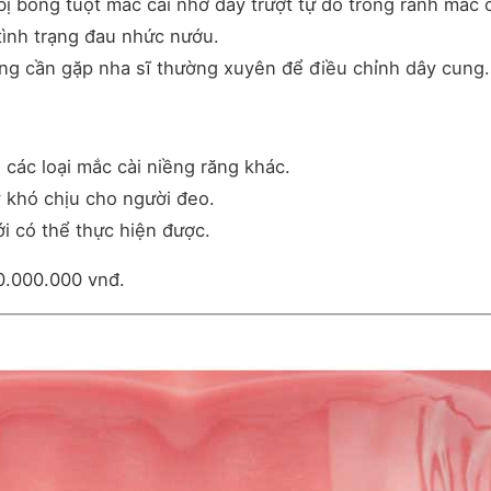
 bị bong tuột mắc cài nhờ dây trượt tự do trong rãnh mắc c
tình trạng đau nhức nướu.
ông cần gặp nha sĩ thường xuyên để điều chỉnh dây cung.
 các loại mắc cài niềng răng khác.
y khó chịu cho người đeo.
ới có thể thực hiện được.
.000.000 vnđ.