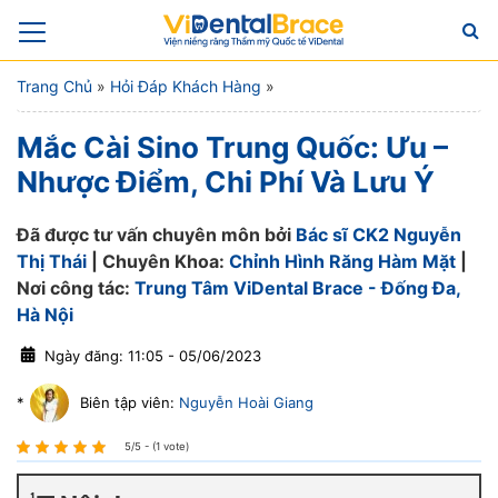
Trang Chủ
»
Hỏi Đáp Khách Hàng
»
Mắc Cài Sino Trung Quốc: Ưu –
Nhược Điểm, Chi Phí Và Lưu Ý
Đã được tư vấn chuyên môn bởi
Bác sĩ CK2 Nguyễn
Thị Thái
| Chuyên Khoa:
Chỉnh Hình Răng Hàm Mặt
|
Nơi công tác:
Trung Tâm ViDental Brace - Đống Đa,
Hà Nội
Ngày đăng: 11:05 - 05/06/2023
*
Biên tập viên:
Nguyễn Hoài Giang
5/5 - (1 vote)