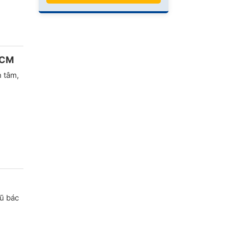
HCM
 tâm,
gũ bác