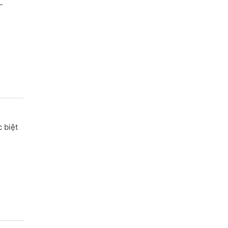
-
c biệt