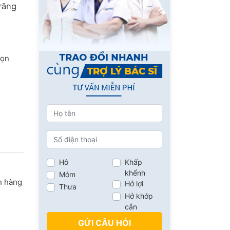
răng
họn
Hô
Khấp
khểnh
Móm
h hàng
Hở lợi
Thưa
Hở khớp
cắn
GỬI CÂU HỎI