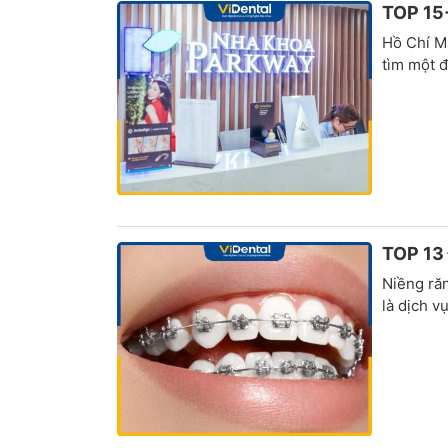
TOP 15+
Hồ Chí Mi
tìm một đị
TOP 13
Niềng răn
là dịch v