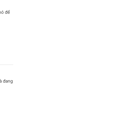
hó để
và đang