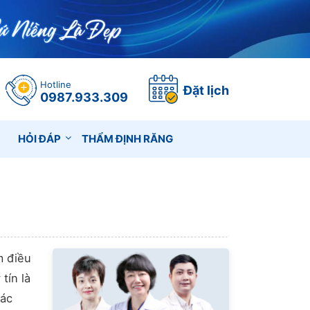
Hotline
Đặt lịch
0987.933.309
HỎI ĐÁP
THẨM ĐỊNH RĂNG
m điều
tín là
các