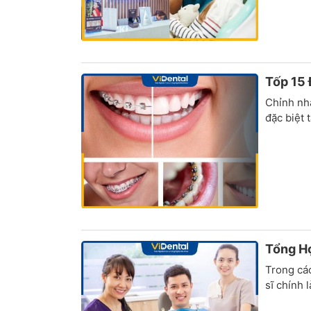
Tốp 15 
Chỉnh nh
đặc biệt 
Tổng H
Trong các
sĩ chính l