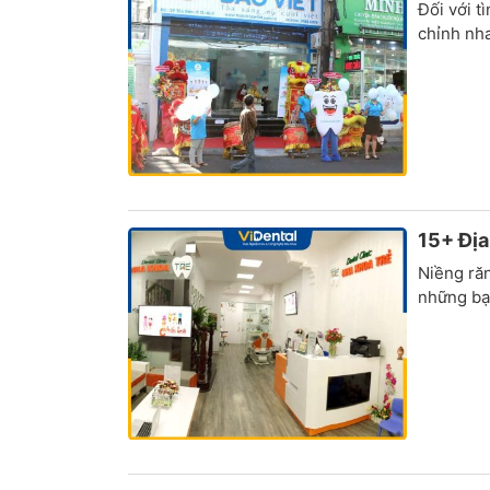
Đối với t
chỉnh nha
15+ Địa
Niềng răn
những bạn