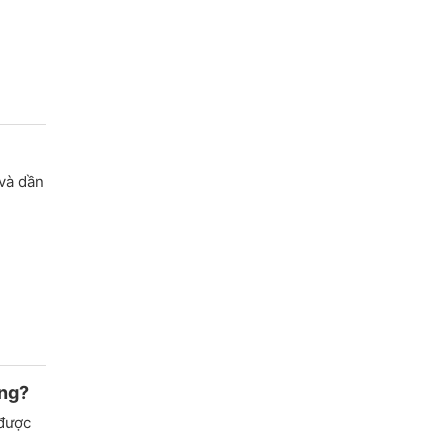
và dần
ông?
 được