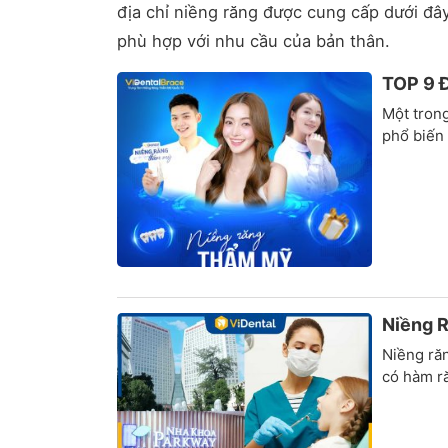
địa chỉ niềng răng được cung cấp dưới đây
phù hợp với nhu cầu của bản thân.
TOP 9 Đ
Một tron
phổ biến 
Niềng R
Niềng răn
có hàm ră