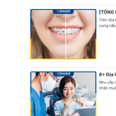
[TỔNG 
Trên địa
cung cấp 
8+ Địa 
Nhu cầu n
nhân muốn