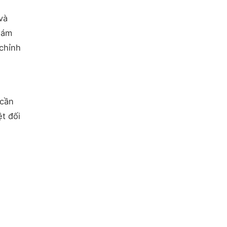
và
hám
chỉnh
 cần
t đối