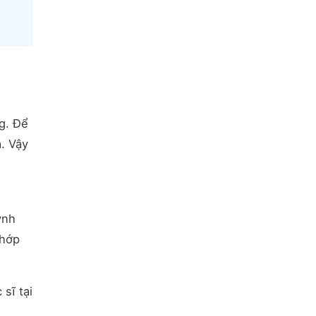
n
g. Để
a. Vậy
ynh
khớp
sĩ tại