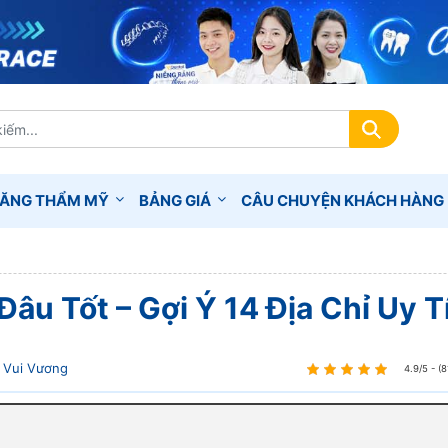
RĂNG THẨM MỸ
BẢNG GIÁ
CÂU CHUYỆN KHÁCH HÀNG
âu Tốt – Gợi Ý 14 Địa Chỉ Uy T
Vui Vương
4.9/5 - (8