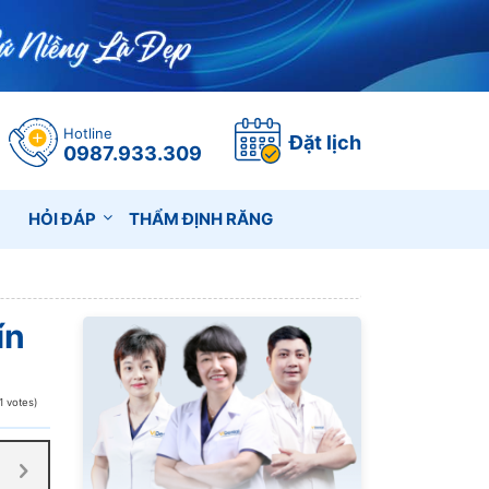
Hotline
Đặt lịch
0987.933.309
HỎI ĐÁP
THẨM ĐỊNH RĂNG
ín
1 votes)