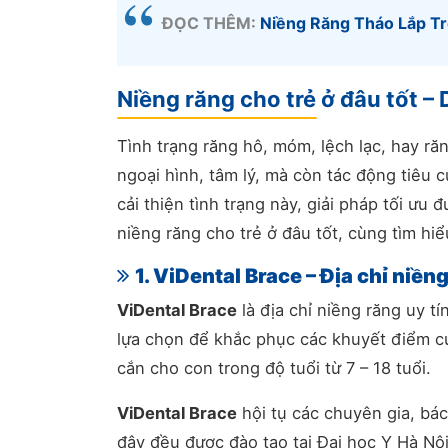
ĐỌC THÊM:
Niềng Răng Tháo Lắp T
Niềng răng cho trẻ ở đâu tốt – 
Tình trạng răng hô, móm, lệch lạc, hay r
ngoại hình, tâm lý, mà còn tác động tiêu
cải thiện tình trạng này, giải pháp tối ưu
niềng răng cho trẻ ở đâu tốt, cùng tìm hi
1.
ViDental Brace
– Địa chỉ niền
ViDental Brace
là địa chỉ niềng răng uy tí
lựa chọn để khắc phục các khuyết điểm c
cắn cho con trong độ tuổi từ 7 – 18 tuổi.
ViDental Brace
hội tụ các chuyên gia, bác
đây đều được đào tạo tại Đại học Y Hà Nội