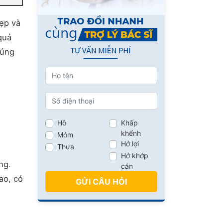
ẹp và
quả
húng
Hô
Khấp
khểnh
Móm
Hở lợi
Thưa
Hở khớp
ng.
cắn
ao, có
GỬI CÂU HỎI