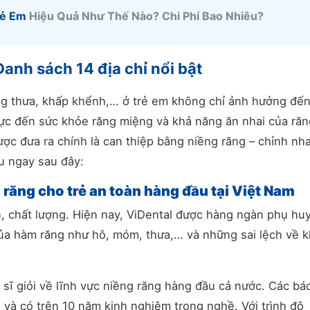
rẻ Em
Hiệu Quả Như Thế Nào? Chi Phí Bao Nhiêu?
Danh sách 14 địa chỉ nổi bật
ăng thưa, khấp khểnh,… ở trẻ em không chỉ ảnh hưởng đế
 cực đến sức khỏe răng miệng và khả năng ăn nhai của răn
 được đưa ra chính là can thiệp bằng niềng răng – chỉnh nh
ểu ngay sau đây:
g răng cho trẻ an toàn hàng đầu tại Việt Nam
n, chất lượng
. Hiện nay, ViDental được hàng ngàn phụ hu
ủa hàm răng như hô, móm, thưa,… và những sai lệch về 
 sĩ giỏi về lĩnh vực niềng răng hàng đầu cả nước. Các bác 
 và có trên 10 năm kinh nghiệm trong nghề. Với trình độ