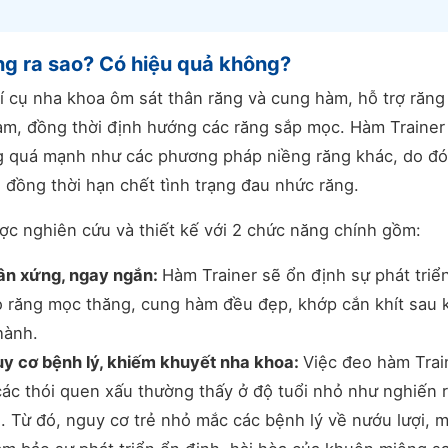
ng ra sao? Có hiệu quả không?
 cụ nha khoa ôm sát thân răng và cung hàm, hỗ trợ răng
hàm, đồng thời định hướng các răng sắp mọc. Hàm Trainer
ng quá mạnh như các phương pháp niềng răng khác, do đó
đồng thời hạn chết tình trạng đau nhức răng.
ợc nghiên cứu và thiết kế với 2 chức năng chính gồm:
ân xứng, ngay ngắn:
Hàm Trainer sẽ ổn định sự phát triể
 răng mọc thăng, cung hàm đều đẹp, khớp cắn khít sau 
hành.
uy cơ bệnh lý, khiếm khuyết nha khoa:
Việc đeo hàm Trai
các thói quen xấu thường thấy ở độ tuổi nhỏ như nghiến 
ng,… Từ đó, nguy cơ trẻ nhỏ mắc các bệnh lý về nướu lượi, 