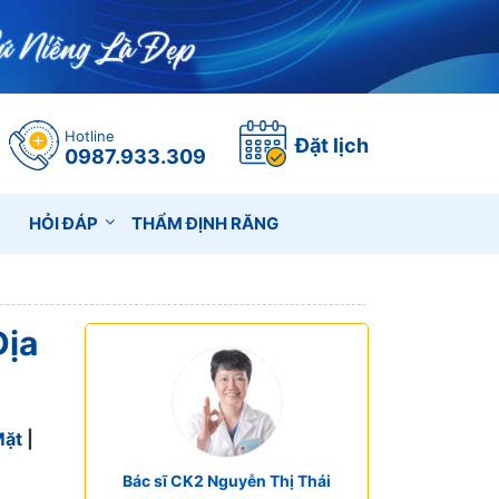
Hotline
Đặt lịch
0987.933.309
HỎI ĐÁP
THẨM ĐỊNH RĂNG
Địa
Mặt
|
Bác sĩ CK2 Nguyễn Thị Thái