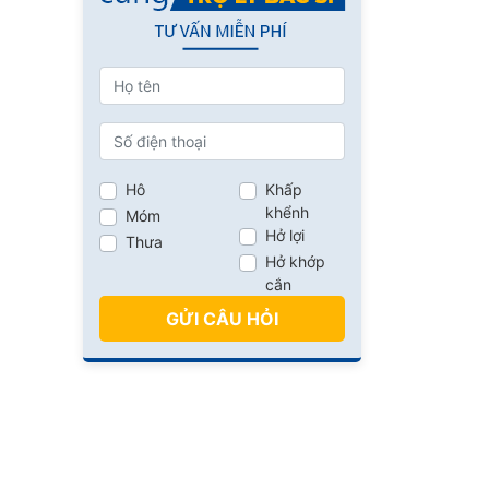
Hô
Khấp
khểnh
Móm
Hở lợi
Thưa
Hở khớp
cắn
GỬI CÂU HỎI