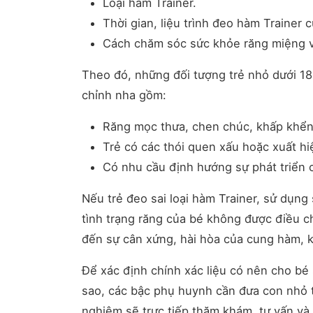
Loại hàm Trainer.
Thời gian, liệu trình đeo hàm Trainer c
Cách chăm sóc sức khỏe răng miệng v
Theo đó, những đối tượng trẻ nhỏ dưới 18
chỉnh nha gồm:
Răng mọc thưa, chen chúc, khấp khể
Trẻ có các thói quen xấu hoặc xuất hi
Có nhu cầu định hướng sự phát triển 
Nếu trẻ đeo sai loại hàm Trainer, sử dụng 
tình trạng răng của bé không được điều ch
đến sự cân xứng, hài hòa của cung hàm, 
Để xác định chính xác liệu có nên cho bé 
sao, các bậc phụ huynh cần đưa con nhỏ th
nghiệm sẽ trực tiếp thăm khám, tư vấn và 