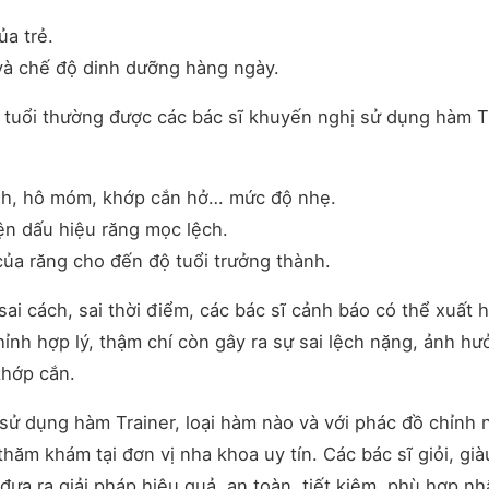
ủa trẻ.
à chế độ dinh dưỡng hàng ngày.
 tuổi thường được các bác sĩ khuyến nghị sử dụng hàm T
nh, hô móm, khớp cắn hở… mức độ nhẹ.
ện dấu hiệu răng mọc lệch.
của răng cho đến độ tuổi trưởng thành.
sai cách, sai thời điểm, các bác sĩ cảnh báo có thể xuất 
ỉnh hợp lý, thậm chí còn gây ra sự sai lệch nặng, ảnh hư
khớp cắn.
sử dụng hàm Trainer, loại hàm nào và với phác đồ chỉnh 
ăm khám tại đơn vị nha khoa uy tín. Các bác sĩ giỏi, già
đưa ra giải pháp hiệu quả, an toàn, tiết kiệm, phù hợp nh