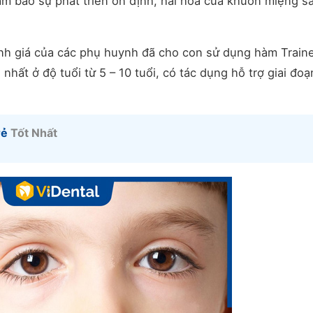
m bảo sự phát triển ổn định, hài hòa của khuôn miệng sa
nh giá của các phụ huynh đã cho con sử dụng hàm Traine
nhất ở độ tuổi từ 5 – 10 tuổi, có tác dụng hỗ trợ giai đoạ
rẻ
Tốt Nhất