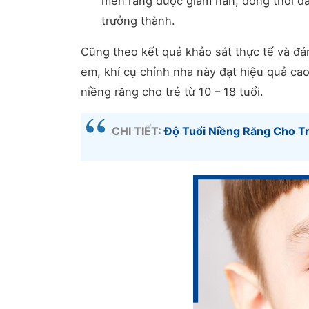
men răng được giảm hẳn, đồng thời đả
trưởng thành.
Cũng theo kết quả khảo sát thực tế và đá
em, khí cụ chỉnh nha này đạt hiệu quả cao 
niềng răng cho trẻ từ 10 – 18 tuổi.
CHI TIẾT:
Độ Tuổi Niềng Răng Cho T