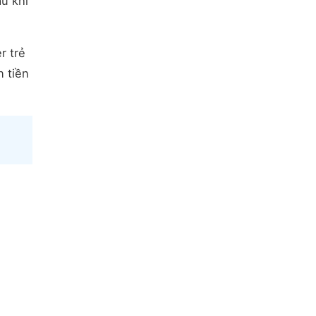
u khi
r trẻ
n tiền