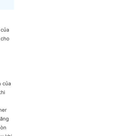
 của
 cho
n của
khi
ner
răng
mòn