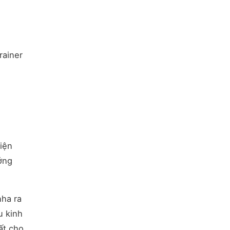
rainer
hiện
ởng
nha ra
u kinh
ất cho