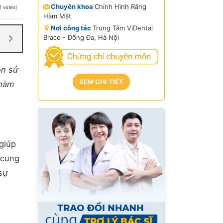
Chuyên khoa
Chỉnh Hình Răng
1 votes)
Hàm Mặt
Nơi công tác
Trung Tâm ViDental
Brace - Đống Đa, Hà Nội
ọn sử
XEM CHI TIẾT
 hàm
 giúp
 cung
sự