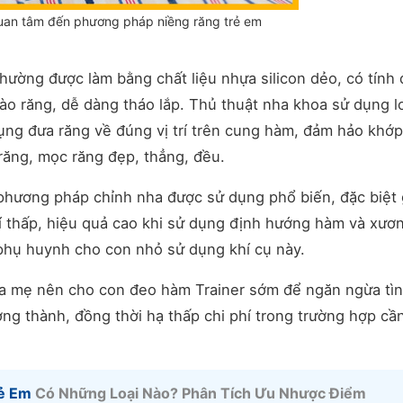
uan tâm đến phương pháp niềng răng trẻ em
 thường được làm bằng chất liệu nhựa silicon dẻo, có tính
o răng, dễ dàng tháo lắp. Thủ thuật nha khoa sử dụng l
dụng đưa răng về đúng vị trí trên cung hàm, đảm hảo khớ
 răng, mọc răng đẹp, thẳng, đều.
 phương pháp chỉnh nha được sử dụng phổ biến, đặc biệt 
hí thấp, hiệu quả cao khi sử dụng định hướng hàm và xươ
u phụ huynh cho con nhỏ sử dụng khí cụ này.
a mẹ nên cho con đeo hàm Trainer sớm để ngăn ngừa tì
ường thành, đồng thời hạ thấp chi phí trong trường hợp cầ
rẻ Em
Có Những Loại Nào? Phân Tích Ưu Nhược Điểm