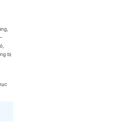
ăng,
–
ó,
ng bị
phục