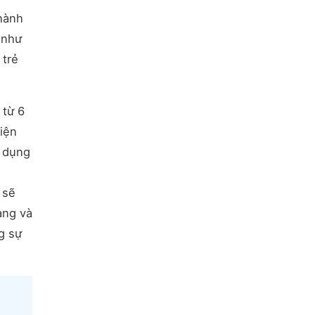
thành
 như
 trẻ
 từ 6
hiện
ử dụng
 sẽ
àng và
g sự