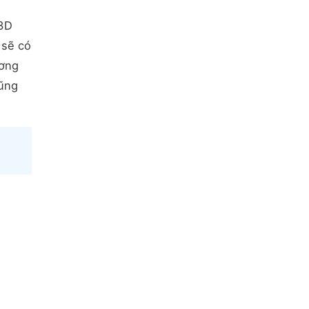
 3D
 sẽ có
ương
cũng