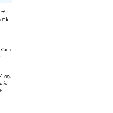
 có
h mà
ể đánh
:
ì vậy,
uổi.
nh