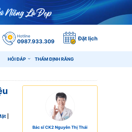
Hotline
Đặt lịch
0987.933.309
HỎI ĐÁP
THẨM ĐỊNH RĂNG
ệu
Mặt
|
Bác sĩ CK2 Nguyễn Thị Thái