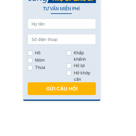
Hô
Khấp
khểnh
Móm
Hở lợi
Thưa
Hở khớp
cắn
GỬI CÂU HỎI