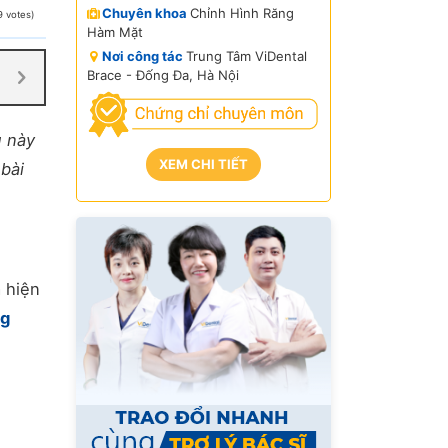
Chuyên khoa
Chỉnh Hình Răng
9 votes)
Hàm Mặt
Nơi công tác
Trung Tâm ViDental
Brace - Đống Đa, Hà Nội
ụ này
XEM CHI TIẾT
bài
 hiện
ng