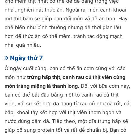
kho mềm thịt nhất có thể để dễ dàng trong việc
nhai, nghiền nát thức ăn. Ngoài ra, món canh khoai
mỡ thịt bằm sẽ giúp bạn đổi món và dễ ăn hơn. Hãy
chế biến như bình thường nhưng để thời gian lâu
hơn để thức ăn có thể mềm, tránh tác động mạch
nhai quá nhiều.
Ngày thứ 7
Ở ngày cuối cùng, bạn có thể ăn cơm cùng với các
món như
trứng hấp thịt, canh rau củ thịt viên cùng
món tráng miệng là thanh long
. Đối với bữa cơm này,
bạn có thể bắt đầu bằng một tô canh rau củ thịt
viên, với sự kết hợp đa dạng từ rau củ như cà rốt, cải
bắp, khoai tây kết hợp với thịt viên thơm ngon và
nước dùng đậm đà. Tiếp theo, một đĩa trứng hấp sẽ
giúp bổ sung protein tốt và rất dễ chuẩn bị. Bạn có