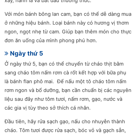
xay, hành lá và bắt đầu thưởng thức.
Với món bánh bông lan cam, bạn có thể dễ dàng mua
ở những hiệu bánh. Loại bánh này có hương vị thơm
ngon, ngọt nhẹ từ cam. Giúp bạn thêm món cho thực
đơn ăn uống của mình phong phú hơn.
Ngày thứ 5
Ở ngày thứ 5, bạn có thể chuyển từ cháo thịt bằm
sang cháo tôm nấm rơm cà rốt kết hợp với bữa phụ
là bánh flan phô mai. Để nấu một tô cháo tôm nấm
rơm ngon và bổ dưỡng, bạn cần chuẩn bị các nguyên
liệu sau đây như tôm tươi, nấm rơm, gạo, nước và
các gia vị tùy theo sở thích cá nhân.
Đầu tiên, hãy rửa sạch gạo, nấu cho nhuyễn thành
cháo. Tôm tươi được rửa sạch, bóc vỏ và gạch sẵn,