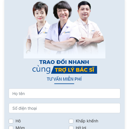
Hô
Khấp khểnh
Móm
Hở lợi