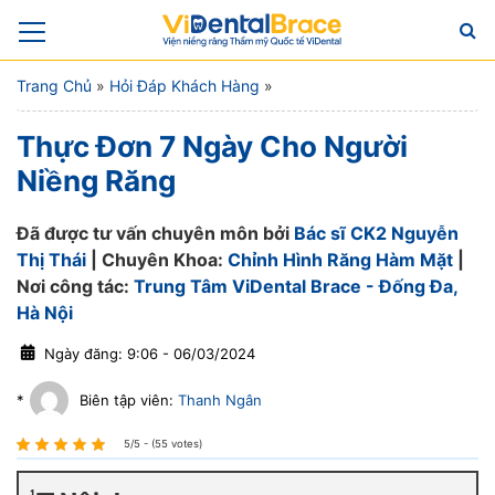
Trang Chủ
»
Hỏi Đáp Khách Hàng
»
Thực Đơn 7 Ngày Cho Người
Niềng Răng
Đã được tư vấn chuyên môn bởi
Bác sĩ CK2 Nguyễn
Thị Thái
| Chuyên Khoa:
Chỉnh Hình Răng Hàm Mặt
|
Nơi công tác:
Trung Tâm ViDental Brace - Đống Đa,
Hà Nội
Ngày đăng: 9:06 - 06/03/2024
*
Biên tập viên:
Thanh Ngân
5/5 - (55 votes)