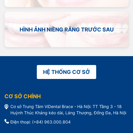
HÌNH ẢNH NIỀNG RĂNG TRƯỚC SAU
HỆ THỐNG CƠ SỞ
CƠ SỞ CHÍNH
Cơ sở Trung Tâm ViDental Brace - Hà Nội: TT Tầng 3 - 18
Huỳnh Thúc Kháng kéo dài, Láng Thượng, Đống Đa, Hà Nội
Điện thoại: (+84) 963.000.804