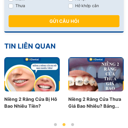
Thưa
Hở khớp cắn
GỬI CÂU HỎI
TIN LIÊN QUAN
Hô
Niềng 2 Răng Cửa Thưa
Chuyên Gia Giải Đáp:
Giá Bao Nhiêu? Bảng...
Niềng Răng Trong Su
Có...