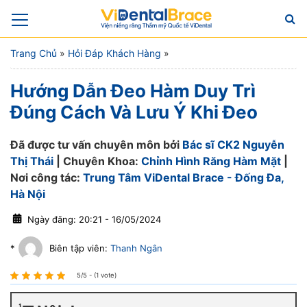
Trang Chủ
»
Hỏi Đáp Khách Hàng
»
Hướng Dẫn Đeo Hàm Duy Trì
Đúng Cách Và Lưu Ý Khi Đeo
Đã được tư vấn chuyên môn bởi
Bác sĩ CK2 Nguyễn
Thị Thái
| Chuyên Khoa:
Chỉnh Hình Răng Hàm Mặt
|
Nơi công tác:
Trung Tâm ViDental Brace - Đống Đa,
Hà Nội
Ngày đăng: 20:21 - 16/05/2024
*
Biên tập viên:
Thanh Ngân
5/5 - (1 vote)