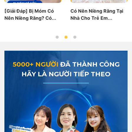
] Bị Móm Có
Có Nên Niềng Răng Tại
Chuyên Gi
 Răng? Có...
Nhà Cho Trẻ Em...
Niềng Răn
Có...
5000+ NGƯỜI
ĐÃ THÀNH CÔNG
HÃY LÀ NGƯỜI TIẾP THEO