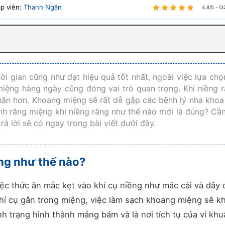
ập viên:
Thanh Ngân
4.8/5 - (3
hời gian cũng như đạt hiệu quả tốt nhất, ngoài việc lựa chọ
 miệng hàng ngày cũng đóng vai trò quan trọng. Khi niềng r
khăn hơn. Khoang miệng sẽ rất dễ gặp các bệnh lý nha khoa
nh răng miệng khi niềng răng như thế nào mới là đúng? Cần
ả lời sẽ có ngay trong bài viết dưới đây.
ng như thế nào?
iệc thức ăn mắc kẹt vào khí cụ niềng như mắc cài và dây
khí cụ gắn trong miệng, việc làm sạch khoang miệng sẽ k
nh trạng hình thành mảng bám và là nơi tích tụ của vi kh