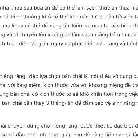
 nha khoa sau bữa ăn để có thể làm sạch thức ăn thừa m
hải bình thường khó có thể tiếp cận được, dẫn tới việc h
nha khoa có thể dễ dàng tìm kiếm và mua tại các hiệu t
răng và di chuyển lên xuống để làm sạch mảng bám thức ă
h toàn diện và giảm nguy cơ phát triển sâu răng và bện
niềng răng, việc lựa chọn bàn chải là một điều vô cùng q
chải với lông mềm, kích thước vừa với khoang miệng để tr
ng bàn chải có kích thước to sẽ khó khăn hơn trong việc
, bàn chải cần thay 3 tháng/lần để đảm bảo vệ sinh răng
chải chuyên dụng cho niềng răng, được thiết kế đặc biệt 
 sẽ có đầu nhỏ linh hoạt, giúp bạn dễ dàng tiếp cận và l