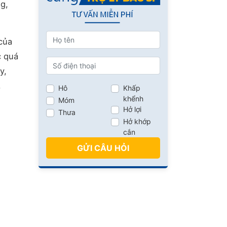
g,
của
c quá
y,
,
Hô
Khấp
khểnh
Móm
Hở lợi
Thưa
Hở khớp
cắn
GỬI CÂU HỎI