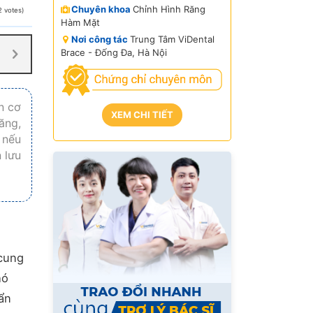
Chuyên khoa
Chỉnh Hình Răng
2 votes)
Hàm Mặt
Nơi công tác
Trung Tâm ViDental
Brace - Đống Đa, Hà Nội
n cơ
XEM CHI TIẾT
ăng,
 nếu
 lưu
 cung
hó
uẩn