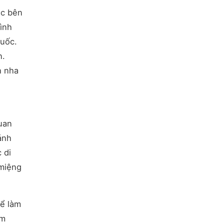
ắc bên
ình
huốc.
n.
h nha
uan
ánh
 di
 miệng
để làm
àm