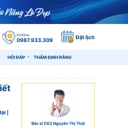
Hotline
Đặt lịch
0987.933.309
HỎI ĐÁP
THẨM ĐỊNH RĂNG
iết
Mặt
|
Bác sĩ CK2 Nguyễn Thị Thái