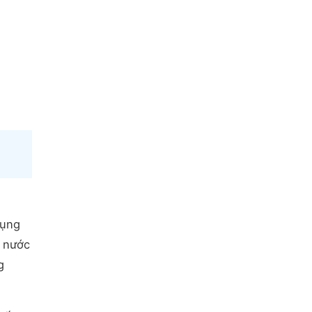
dụng
i nước
g