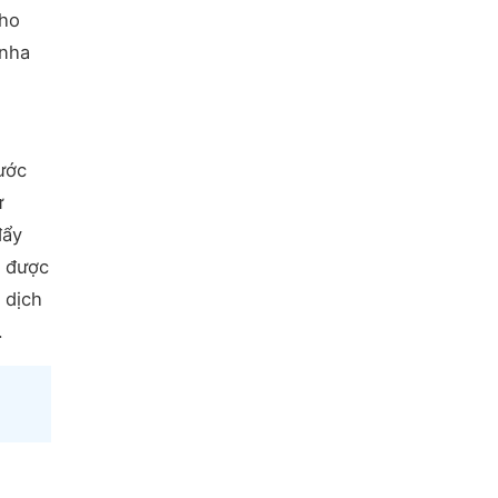
cho
 nha
ước
ừ
đẩy
n được
 dịch
.