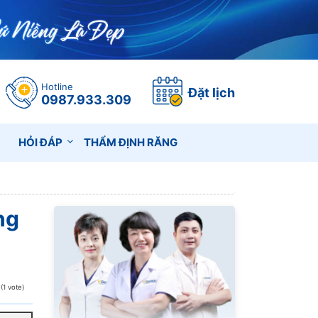
Hotline
Đặt lịch
0987.933.309
HỎI ĐÁP
THẨM ĐỊNH RĂNG
ng
 (1 vote)