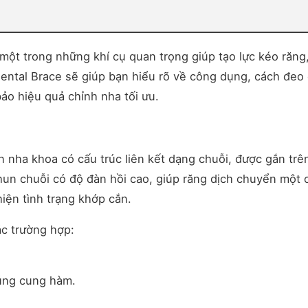
 một trong những khí cụ quan trọng giúp tạo lực kéo răng
dental Brace sẽ giúp bạn hiểu rõ về công dụng, cách đeo
ảo hiệu quả chỉnh nha tối ưu.
un nha khoa có cấu trúc liên kết dạng chuỗi, được gắn tr
 Chun chuỗi có độ đàn hồi cao, giúp răng dịch chuyển một 
hiện tình trạng khớp cắn.
ác trường hợp:
úng cung hàm.