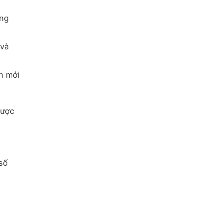
ông
 và
un mới
được
số