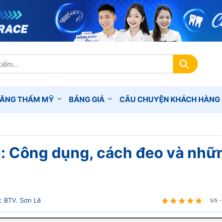
RĂNG THẨM MỸ
BẢNG GIÁ
CÂU CHUYỆN KHÁCH HÀNG
g: Công dụng, cách đeo và nhữ
:
BTV. Sơn Lê
5/5 -