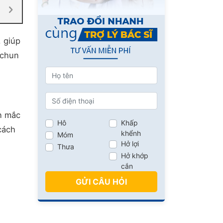
, giúp
 chun
ên mắc
Hô
Khấp
cách
khểnh
Móm
Hở lợi
Thưa
Hở khớp
cắn
GỬI CÂU HỎI