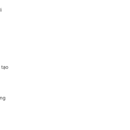
i
 tạo
óng