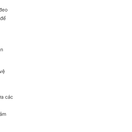
 đeo
 để
ện
vệ
ữa các
iảm