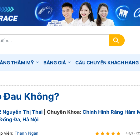
RĂNG THẨM MỸ
BẢNG GIÁ
CÂU CHUYỆN KHÁCH HÀNG
Có Đau Không?
2 Nguyễn Thị Thái
| Chuyên Khoa:
Chỉnh Hình Răng Hàm 
Đống Đa, Hà Nội
ập viên:
Thanh Ngân
4.8/5 - (2