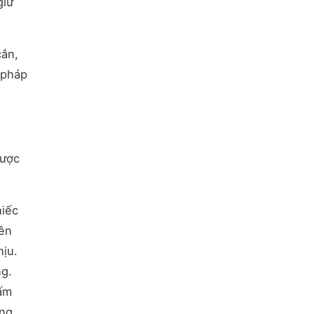
giữ
cắn,
 pháp
được
hiếc
yên
hịu.
ng.
ấm
óng