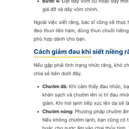
Bước 4:
Đặt dây vòm cũ hoặc dây mới t
giá đỡ và dây vòm chính.
Ngoài việc siết răng, bác sĩ cũng sẽ thự
đeo thun liên hàm, dùng thun chuỗi niềng
phù hợp dành cho bạn.
Cách giảm đau khi siết niềng 
Nếu gặp phải tình trạng nhức răng, khó c
chia sẻ bên dưới đây.
Chườm đá:
Khi cảm thấy đau nhức, bạ
khăn sạch và chườm lên vị trí đau nhứ
giảm. Khi hơi lạnh tiếp xúc lên da sẽ
Chườm nóng:
Phương pháp chườm ấm cũ
Nếu không chườm lạnh, bạn cũng có 
hoặc cho nước ấm vào chai thủy tinh.