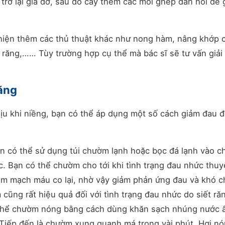
rở lại giá đỡ, sau đó cấy thêm các mối ghép đàn hồi để 
c hiện thêm các thủ thuật khác như nong hàm, nâng khớp 
 răng,…… Tùy trường hợp cụ thể mà bác sĩ sẽ tư vấn giải
răng
hịu khi niềng, bạn có thể áp dụng một số cách giảm đau 
n có thể sử dụng túi chườm lạnh hoặc bọc đá lạnh vào c
c. Bạn có thể chườm cho tới khi tình trạng đau nhức thu
 làm mạch máu co lại, nhờ vậy giảm phản ứng đau và khó c
ng rất hiệu quả đối với tình trạng đau nhức do siết ră
thể chườm nóng bằng cách dùng khăn sạch nhúng nước 
 Tiếp đến là chườm xung quanh má trong vài phút. Hơi n