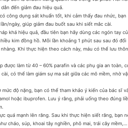
, dẫn đến giảm đau hiệu quả.
ó công dụng sát khuẩn tốt, khi cảm thấy đau nhức, bạn
lần/ngày, giúp giảm đau buốt sau khi siết mắc cài.
áp khá hiệu quả, đầu tiên bạn hãy dùng các ngón tay c
hiều kim đồng hồ. Mỗi lần khoảng 1 phút sau sau đó đổi
 nhàng. Khi thực hiện theo cách này, máu có thể lưu thô
áp được làm từ 40 – 60% parafin và các phụ gia an toàn, c
c cài, có thể làm giám sự ma sát giữa các mô mềm, nhờ v
mức độ nặng, bạn có thể tham khảo ý kiến của bác sĩ v
amol hoặc ibuprofen. Lưu ý rằng, phải uống theo đúng li
m.
c quá mạnh lên răng. Sau khi thực hiện siết răng, bạn 
ư cháo, súp, khoai tây nghiền, phô mai, trái cây mềm,…