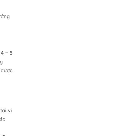
ưởng
 4 – 6
ng
g được
ới vị
tác