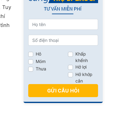
. Tuy
hí
tình
Hô
Khấp
khểnh
Móm
Hở lợi
Thưa
Hở khớp
cắn
GỬI CÂU HỎI