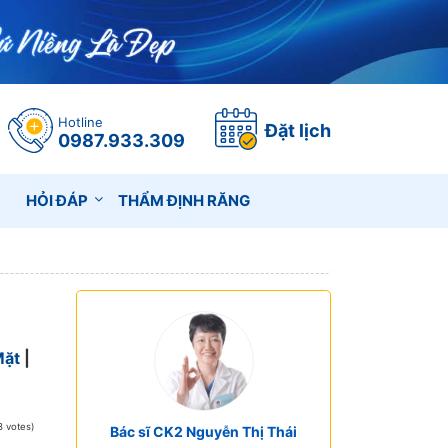
Hotline
Đặt lịch
0987.933.309
HỎI ĐÁP
THẨM ĐỊNH RĂNG
Mặt
|
3 votes)
Bác sĩ CK2 Nguyễn Thị Thái