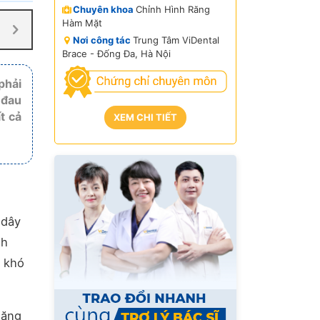
Chuyên khoa
Chỉnh Hình Răng
Hàm Mặt
Nơi công tác
Trung Tâm ViDental
Brace - Đống Đa, Hà Nội
phải
 đau
t cả
XEM CHI TIẾT
 dây
nh
, khó
Răng