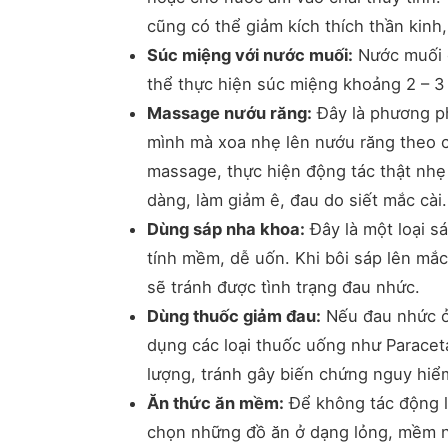
cũng có thể giảm kích thích thần kinh
Súc miệng với nước muối:
Nước muối c
thể thực hiện súc miệng khoảng 2 – 3 
Massage nướu răng:
Đây là phương ph
mình mà xoa nhẹ lên nướu răng theo c
massage, thực hiện động tác thật nhẹ
dàng, làm giảm ê, đau do siết mắc cài.
Dùng sáp nha khoa:
Đây là một loại s
tính mềm, dễ uốn. Khi bôi sáp lên mắ
sẽ tránh được tình trạng đau nhức.
Dùng thuốc giảm đau:
Nếu đau nhức ở 
dụng các loại thuốc uống như Paracet
lượng, tránh gây biến chứng nguy hiể
Ăn thức ăn mềm:
Để không tác động lự
chọn những đồ ăn ở dạng lỏng, mềm nh