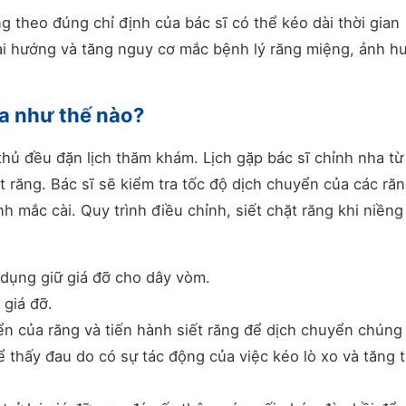
g theo đúng chỉ định của bác sĩ có thể kéo dài thời gian
sai hướng và tăng nguy cơ mắc bệnh lý răng miệng, ảnh h
ra như thế nào?
thủ đều đặn lịch thăm khám. Lịch gặp bác sĩ chỉnh nha từ
t răng. Bác sĩ sẽ kiểm tra tốc độ dịch chuyển của các ră
nh mắc cài. Quy trình điều chỉnh, siết chặt răng khi niền
 dụng giữ giá đỡ cho dây vòm.
 giá đỡ.
ển của răng và tiến hành siết răng để dịch chuyển chúng t
 thấy đau do có sự tác động của việc kéo lò xo và tăng 