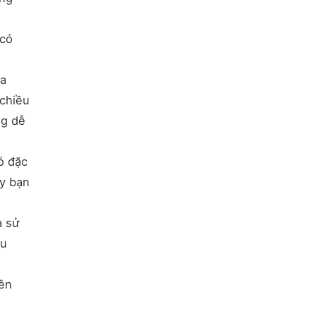
 có
ủa
 chiều
ng dễ
ó đặc
ậy bạn
à sử
ều
nên